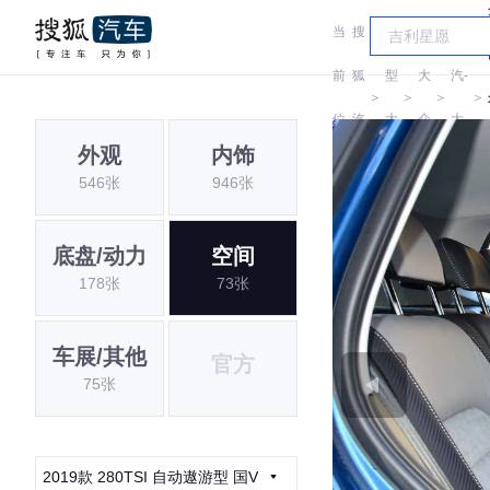
当
搜
车
一
前
狐
型
大
汽-
＞
＞
＞
＞
位
汽
大
众
大
外观
内饰
置:
车
全
众
546张
946张
底盘/动力
空间
178张
73张
车展/其他
官方
75张
2019款 280TSI 自动遨游型 国V