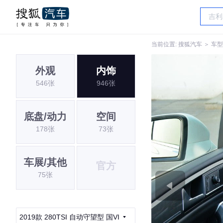
当前位置:
搜狐汽车
＞
车型
外观
内饰
546张
946张
底盘/动力
空间
178张
73张
车展/其他
官方
75张
2019款 280TSI 自动守望型 国VI