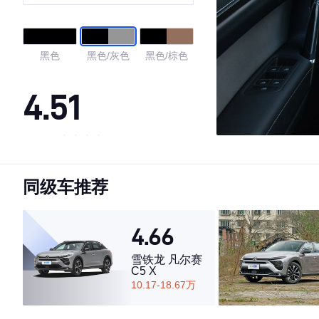
黑色
黑色/灰色
黑色/棕色
4.51
·外观表现一般，低于74%同级车
·内饰表现较为优秀，优于51%同级车
同级车推荐
·空间表现较为优秀，优于92%同级车
4.66
雪铁龙 凡尔赛
C5 X
10.17-18.67万