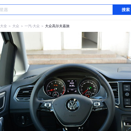
搜索
大全
＞
大众
＞
一汽-大众
＞
大众高尔夫嘉旅