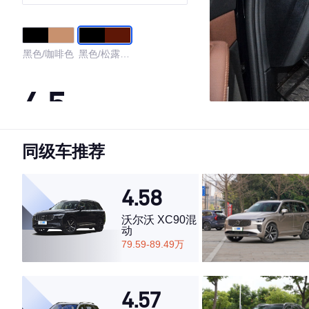
装
黑色/咖啡色
黑色/松露褐
色
4.5
同级车推荐
·外观表现一般，低于92%同级车
·内饰表现一般，低于90%同级车
·空间表现较为优秀，优于100%同级车
4.58
沃尔沃 XC90混
动
79.59-89.49万
4.57