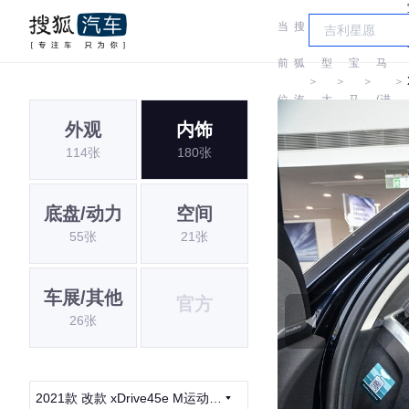
当
搜
车
宝
前
狐
型
宝
马
＞
＞
＞
＞
位
汽
大
马
(进
外观
内饰
置:
车
全
口)
114张
180张
底盘/动力
空间
55张
21张
车展/其他
官方
26张
2021款 改款 xDrive45e M运动套