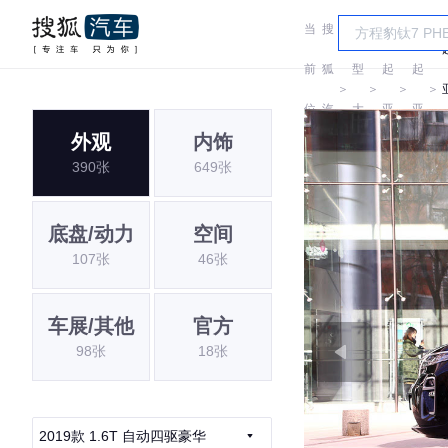
当
搜
车
前
狐
型
起
起
＞
＞
＞
＞
位
汽
大
亚
亚
外观
内饰
置:
车
全
390张
649张
底盘/动力
空间
107张
46张
车展/其他
官方
98张
18张
2019款 1.6T 自动四驱豪华