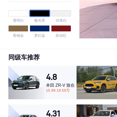
透明白
极光黑
珍珠白
青铜金
梦幻蓝
跃动红
4.68
同级车推荐
·外观表现一般，低于65%同级车
4.8
·内饰表现较为优秀，优于71%同级车
·空间表现较为优秀，优于50%同级车
本田 ZR-V 致在
15.99-19.59万
4.31