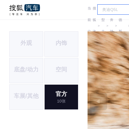
当
搜
车
梅赛
前
狐
型
奔
德
＞
＞
＞
位
汽
大
驰
斯-
外观
内饰
置:
车
全
AMG
底盘/动力
空间
官方
车展/其他
10张