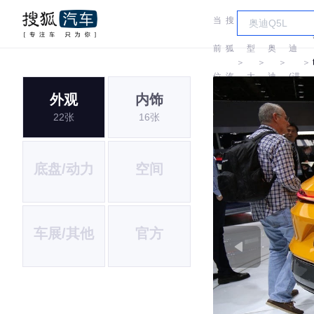
当
搜
车
奥
前
狐
型
奥
迪
＞
＞
＞
＞
位
汽
大
迪
(进
外观
内饰
置:
车
全
口)
22张
16张
底盘/动力
空间
车展/其他
官方