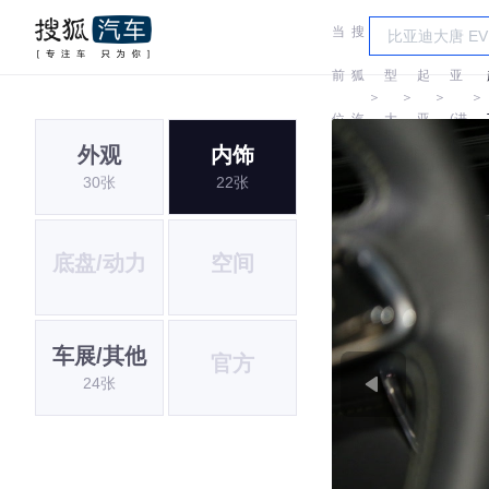
当
搜
车
起
前
狐
型
起
亚
＞
＞
＞
＞
位
汽
大
亚
(进
外观
内饰
置:
车
全
口)
30张
22张
底盘/动力
空间
车展/其他
官方
24张