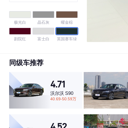
版
极光白
晶石灰
曜金棕
剧院红
富士白
英国赛车绿
首尔珍珠银
同级车推荐
4.59
4.71
沃尔沃 S90
·外观表现较为优秀，优于63%同级车
40.69-50.59万
·内饰表现较为优秀，优于53%同级车
·空间表现较为优秀，优于52%同级车
4.52