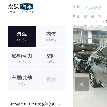
当
搜
车
奇
前
狐
型
捷
瑞
＞
＞
＞
＞
位
汽
大
豹
捷
外观
内饰
置:
车
全
豹
657张
1058张
底盘/动力
空间
197张
68张
车展/其他
官方
72张
2025款 2.0T P250 两驱尊享豪华