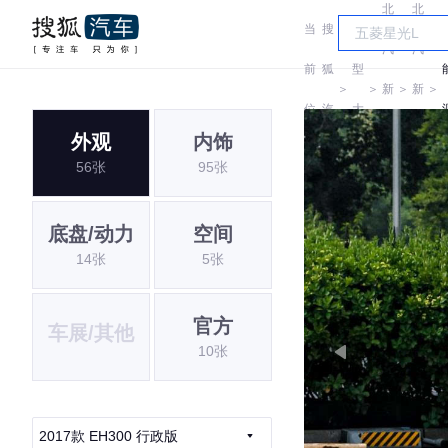
北
北
当
搜
车
汽
汽
前
狐
型
＞
＞
新
＞
新
＞
位
汽
大
能
能
外观
内饰
置:
车
全
56张
95张
源
源
底盘/动力
空间
14张
5张
官方
车展/其他
10张
2017款 EH300 行政版