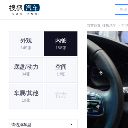
当前位置:
搜狐汽车
＞
车型
外观
内饰
149张
188张
底盘/动力
空间
34张
13张
车展/其他
官方
19张
请选择车型