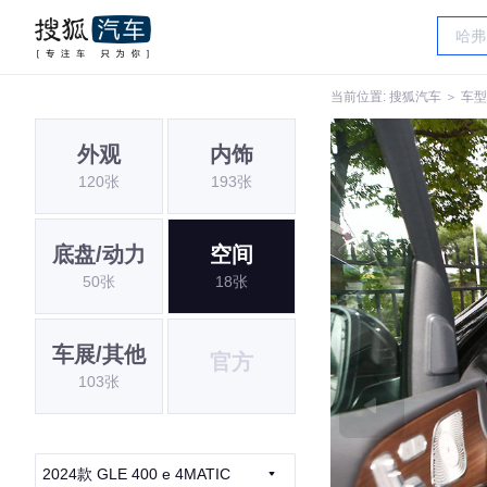
当前位置:
搜狐汽车
＞
车型
外观
内饰
120张
193张
底盘/动力
空间
50张
18张
车展/其他
官方
103张
2024款 GLE 400 e 4MATIC