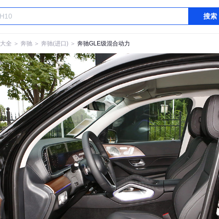
搜索
大全
＞
奔驰
＞
奔驰(进口)
＞
奔驰GLE级混合动力