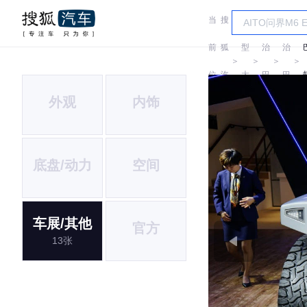
当
搜
车
乔
乔
前
狐
型
治
治
＞
＞
＞
＞
位
汽
大
巴
巴
外观
内饰
置:
车
全
顿
顿
底盘/动力
空间
车展/其他
官方
13张