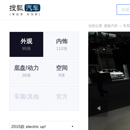
当前位置:
搜狐汽车
＞
车型
外观
内饰
95张
112张
底盘/动力
空间
26张
8张
车展/其他
官方
2015款 electric up!