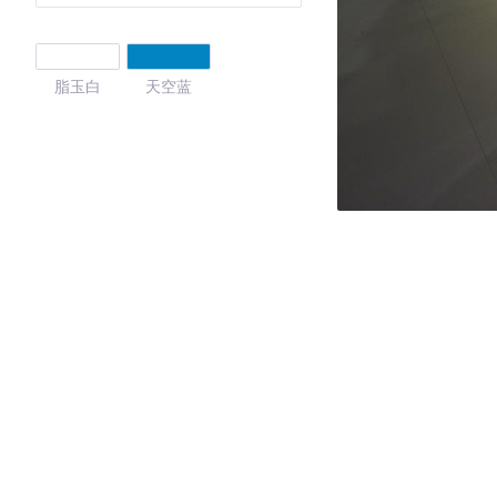
脂玉白
天空蓝