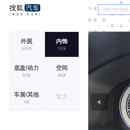
斯
当
搜
车
斯
柯
前
狐
型
＞
＞
柯
＞
达
＞
位
汽
大
达
(进
外观
内饰
置:
车
全
169张
70张
口)
底盘/动力
空间
24张
46张
车展/其他
官方
3张