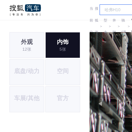
当
搜
车
奔
前
狐
型
奔
驰
＞
＞
＞
＞
位
汽
大
驰
(进
外观
内饰
置:
车
全
口)
12张
5张
底盘/动力
空间
车展/其他
官方