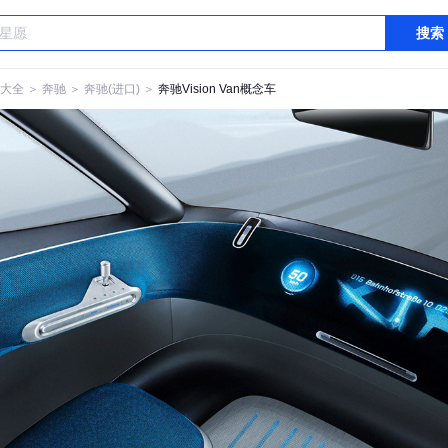
搜索
大全
＞
奔驰
＞
奔驰(进口)
＞
奔驰Vision Van概念车