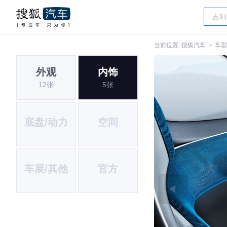
当前位置:
搜狐汽车
＞
车型
外观
内饰
12张
5张
底盘/动力
空间
车展/其他
官方