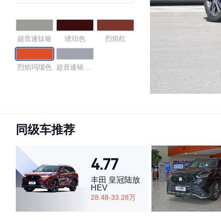
国VI
超音速钛银
琥珀色
烈焰红
烈焰玛瑙色
超音速铱泽
银
4.45
同级车推荐
·外观表现一般，低于57%同级车
·内饰表现一般，低于61%同级车
4.77
·空间表现一般，低于98%同级车
丰田 皇冠陆放
HEV
28.48-33.28万