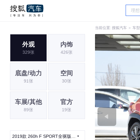
当前位置:
搜狐汽车
＞
车型
外观
内饰
329张
426张
底盘/动力
空间
91张
30张
车展/其他
官方
89张
19张
2019款 260h F SPORT全驱版