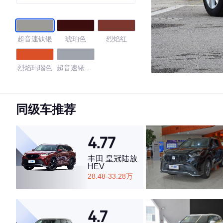
超音速钛银
琥珀色
烈焰红
烈焰玛瑙色
超音速铱泽
银
4.45
同级车推荐
4.77
·外观表现一般，低于57%同级车
·内饰表现一般，低于61%同级车
丰田 皇冠陆放
·空间表现一般，低于98%同级车
HEV
28.48-33.28万
4.7