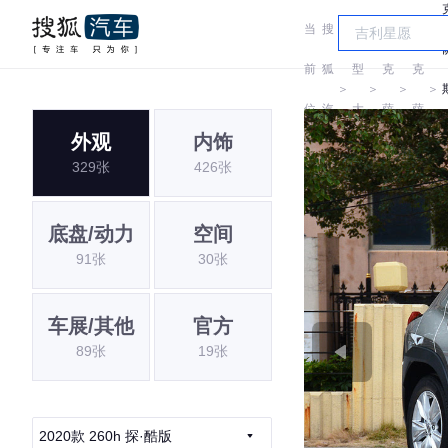
当
搜
车
雷
雷
前
狐
型
克
克
＞
＞
＞
＞
位
汽
大
萨
萨
外观
内饰
置:
车
全
斯
斯
329张
426张
底盘/动力
空间
91张
30张
车展/其他
官方
89张
19张
2020款 260h 探·酷版