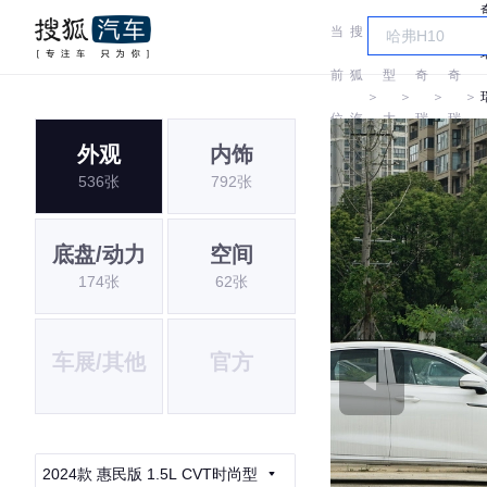
当
搜
车
前
狐
型
奇
奇
＞
＞
＞
＞
位
汽
大
瑞
瑞
外观
内饰
置:
车
全
536张
792张
底盘/动力
空间
174张
62张
车展/其他
官方
2024款 惠民版 1.5L CVT时尚型