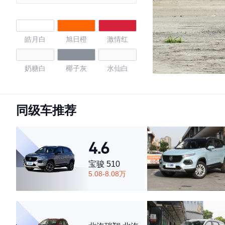
皓月白
旭日橙
激情红
奶糖白
椰子灰
水仙白
4.54
同级车推荐
·外观表现一般，低于75%同级车
4.6
·内饰表现一般，低于56%同级车
·空间表现一般，低于62%同级车
宝骏 510
5.08-8.08万