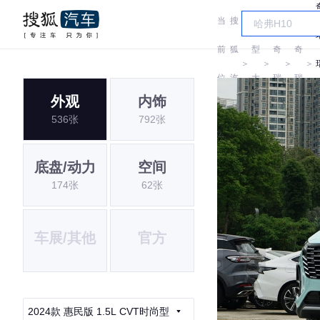
当
搜
车
前
狐
型
奇
奇
＞
＞
＞
＞
位
汽
大
瑞
瑞
外观
内饰
置:
车
全
536张
792张
底盘/动力
空间
174张
62张
车展/其他
官方
2024款 惠民版 1.5L CVT时尚型