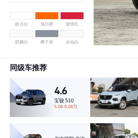
皓月白
旭日橙
激情红
奶糖白
椰子灰
水仙白
4.54
同级车推荐
·外观表现一般，低于75%同级车
4.6
·内饰表现一般，低于56%同级车
·空间表现一般，低于62%同级车
宝骏 510
5.08-8.08万