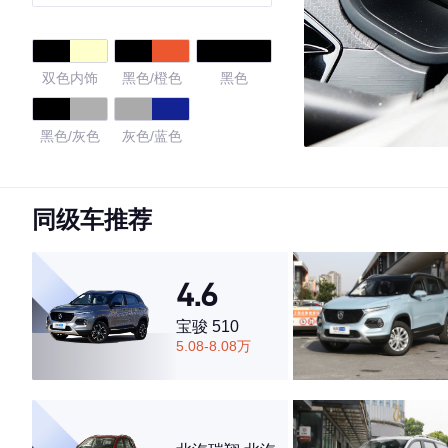
双色内饰
黑色/橙色
黑色
黑色/灰色
灰色/蓝色
4.54
同级车推荐
·外观表现一般，低于75%同级车
4.6
·内饰表现一般，低于56%同级车
·空间表现一般，低于62%同级车
宝骏 510
5.08-8.08万