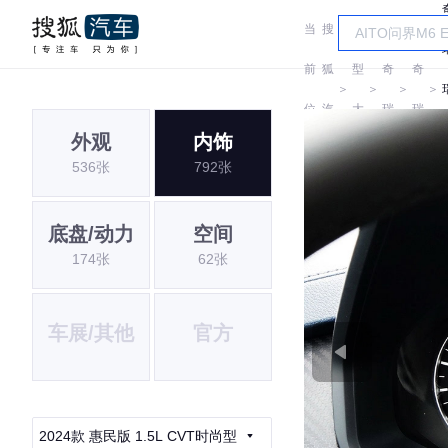
当
搜
车
前
狐
型
奇
奇
＞
＞
＞
＞
位
汽
大
瑞
瑞
外观
内饰
置:
车
全
536张
792张
底盘/动力
空间
174张
62张
车展/其他
官方
2024款 惠民版 1.5L CVT时尚型