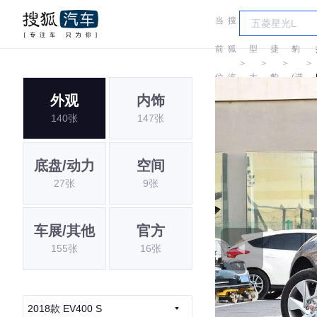
当
搜
车
捷
前
狐
型
捷
豹
＞
＞
＞
＞
位
汽
大
豹
(进
外观
内饰
置:
车
全
口)
140张
147张
底盘/动力
空间
27张
9张
车展/其他
官方
155张
16张
2018款 EV400 S