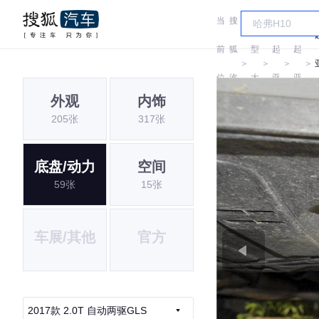
当
搜
车
前
狐
型
起
起
＞
＞
＞
＞
位
汽
大
亚
亚
外观
内饰
置:
车
全
205张
317张
底盘/动力
空间
59张
15张
车展/其他
官方
2017款 2.0T 自动两驱GLS