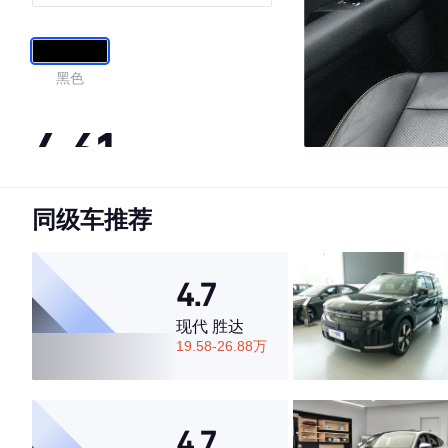
黑色
4.61
同级车推荐
·外观表现一般，低于72%同级车
·内饰表现一般，低于67%同级车
·空间表现一般，低于67%同级车
4.7
现代 胜达
19.58-26.88万
4.7