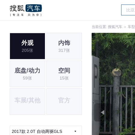
当前位置:
搜狐汽车
＞
车型
外观
内饰
205张
317张
底盘/动力
空间
59张
15张
车展/其他
官方
2017款 2.0T 自动两驱GLS