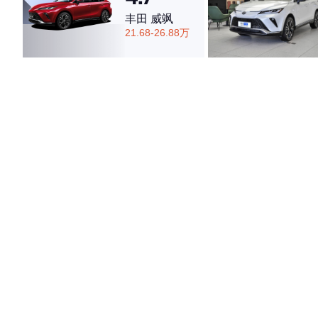
丰田 威飒
21.68-26.88万