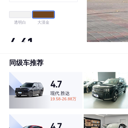
座
透明白
大漠金
4.61
同级车推荐
·外观表现一般，低于72%同级车
·内饰表现一般，低于67%同级车
·空间表现一般，低于67%同级车
4.7
现代 胜达
19.58-26.88万
4.7