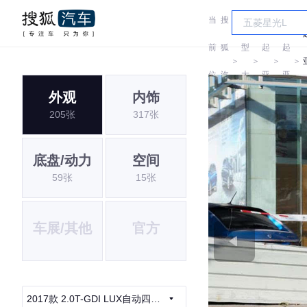
当
搜
车
前
狐
型
起
起
＞
＞
＞
＞
位
汽
大
亚
亚
外观
内饰
置:
车
全
205张
317张
底盘/动力
空间
59张
15张
车展/其他
官方
2017款 2.0T-GDI LUX自动四驱7