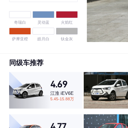
奇瑞白
灵动蓝
火焰红
萨摩亚橙
皓月白
钛金灰
星空蓝
黑色/皓月白
黑色/柠檬黄
同级车推荐
白色/熔岩红
白色/乐予绿
黑色/古德白
4.69
古德白
白色/轻盈青
黑色/古德白
江淮 iEV6E
5.45-15.88万
黑色/维C黄
黑色/胭脂红
白色/甜桃粉
魅惑粉
黑色/不焦绿
黑色/绝色紫
4.77