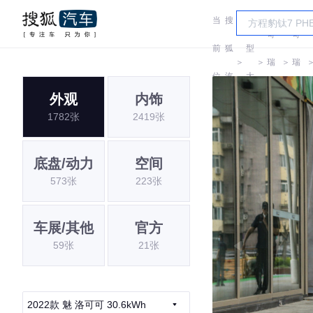
当
搜
车
奇
奇
前
狐
型
＞
＞
瑞
＞
瑞
位
汽
大
QQ
QQ
外观
内饰
置:
车
全
1782张
2419张
底盘/动力
空间
573张
223张
车展/其他
官方
59张
21张
2022款 魅 洛可可 30.6kWh