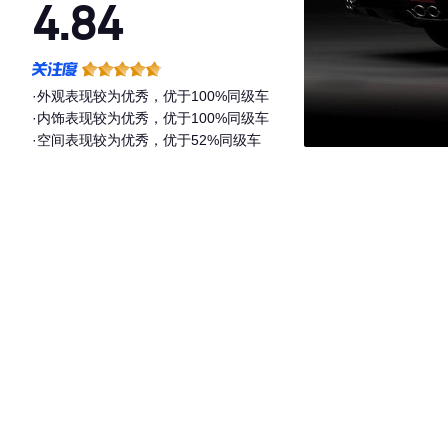
4.84
·外观表现较为优秀，优于100%同级车
·内饰表现较为优秀，优于100%同级车
·空间表现较为优秀，优于52%同级车