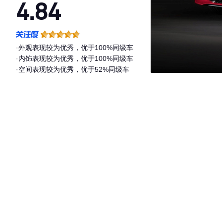
4.84
·外观表现较为优秀，优于100%同级车
·内饰表现较为优秀，优于100%同级车
·空间表现较为优秀，优于52%同级车