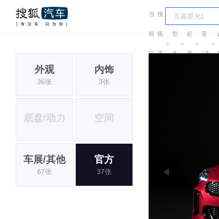
当
搜
车
起
前
狐
型
起
亚
＞
＞
＞
＞
位
汽
大
亚
(进
外观
内饰
置:
车
全
口)
36张
3张
底盘/动力
空间
车展/其他
官方
67张
37张