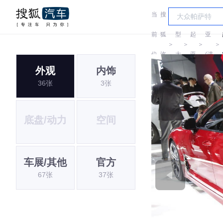
当
搜
车
起
前
狐
型
起
亚
＞
＞
＞
＞
位
汽
大
亚
(进
外观
内饰
置:
车
全
口)
36张
3张
底盘/动力
空间
车展/其他
官方
67张
37张