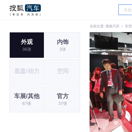
当前位置:
搜狐汽车
＞
车型
外观
内饰
36张
3张
底盘/动力
空间
车展/其他
官方
67张
37张