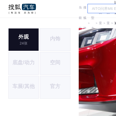
当
搜
车
比
比
前
狐
型
＞
＞
亚
＞
亚
＞
位
汽
大
迪
迪
外观
内饰
置:
车
全
24张
底盘/动力
空间
车展/其他
官方