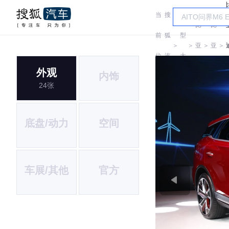
当
搜
车
比
比
前
狐
型
＞
＞
亚
＞
亚
＞
位
汽
大
迪
迪
外观
内饰
置:
车
全
24张
底盘/动力
空间
车展/其他
官方