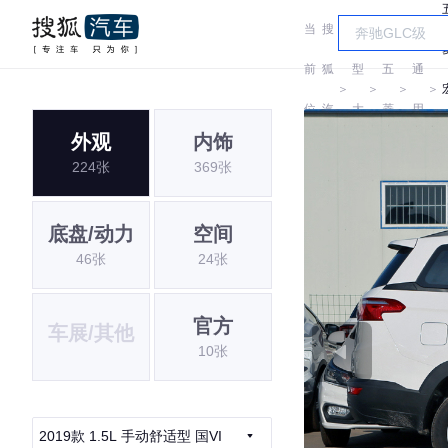
当
搜
车
汽
前
狐
型
五
通
＞
＞
＞
＞
位
汽
大
菱
用
外观
内饰
置:
车
全
五
224张
369张
菱
底盘/动力
空间
46张
24张
官方
车展/其他
10张
2019款 1.5L 手动舒适型 国VI