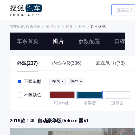
当前位置:
搜狐汽车
＞
车型大全
＞
起亚
＞
起亚
＞
起亚焕驰
车系首页
图片
参数配置
口碑
外观(237)
内饰·VR(336)
底盘/动力(73)
不限车型
在售
停售
不限颜色
玛卡特红
清溪蓝
透明白
2019款 1.4L 自动豪华版Deluxe 国VI