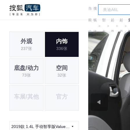
当
搜
车
前
狐
型
起
起
＞
＞
＞
＞
位
汽
大
亚
亚
外观
内饰
置:
车
全
237张
336张
底盘/动力
空间
73张
32张
车展/其他
官方
2019款 1.4L 手动智享版Value