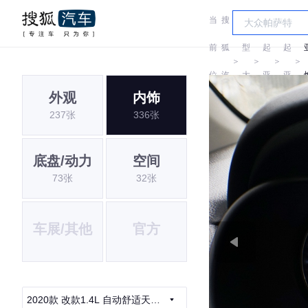
当
搜
车
前
狐
型
起
起
＞
＞
＞
＞
位
汽
大
亚
亚
外观
内饰
置:
车
全
237张
336张
底盘/动力
空间
73张
32张
车展/其他
官方
2020款 改款1.4L 自动舒适天窗