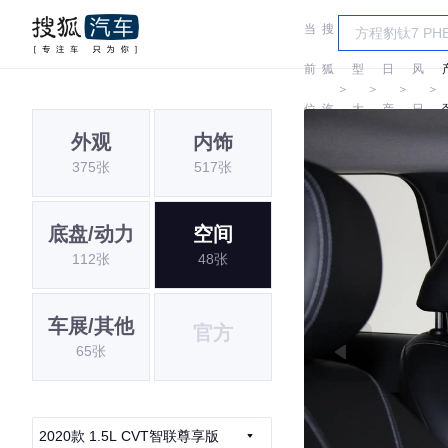
当
搜
车
东
前
狐
型
日
风
＞
＞
＞
＞
位
汽
大
产
日
外观
内饰
置:
车
全
产
375张
517张
底盘/动力
空间
112张
48张
车展/其他
官方
65张
2020款 1.5L CVT智联尊享版