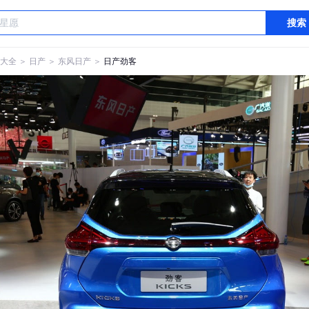
搜索
大全
＞
日产
＞
东风日产
＞
日产劲客