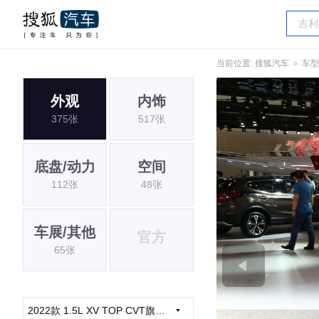
当前位置:
搜狐汽车
＞
车型
外观
内饰
375张
517张
底盘/动力
空间
112张
48张
车展/其他
官方
65张
2022款 1.5L XV TOP CVT旗舰