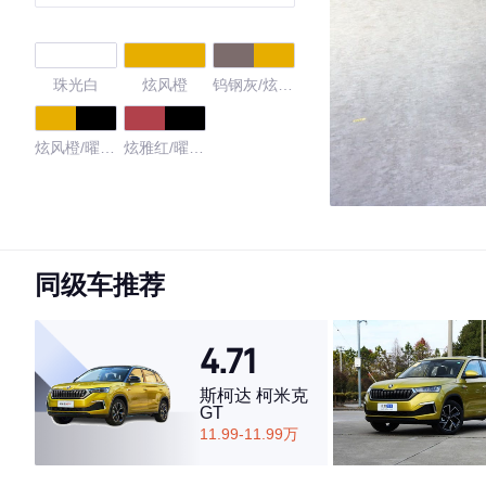
版
珠光白
炫风橙
钨钢灰/炫风
橙
炫风橙/曜石
炫雅红/曜石
黑
黑
4.76
同级车推荐
·外观表现较为优秀，优于71%同级车
·内饰表现较为优秀，优于59%同级车
4.71
·空间表现较为优秀，优于69%同级车
斯柯达 柯米克
GT
11.99-11.99万