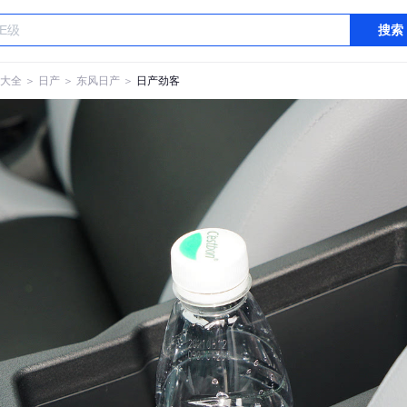
搜索
大全
＞
日产
＞
东风日产
＞
日产劲客