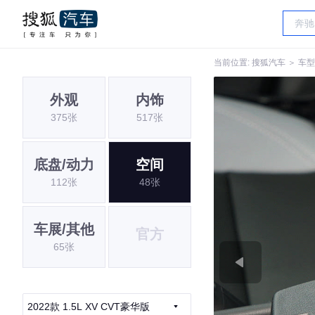
当前位置:
搜狐汽车
＞
车型
外观
内饰
375张
517张
底盘/动力
空间
112张
48张
车展/其他
官方
65张
2022款 1.5L XV CVT豪华版