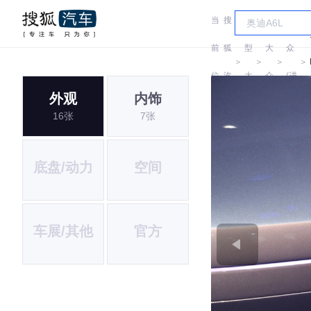
当
搜
车
大
前
狐
型
大
众
＞
＞
＞
＞
位
汽
大
众
(进
外观
内饰
置:
车
全
口)
16张
7张
底盘/动力
空间
车展/其他
官方