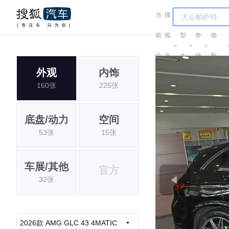
当
搜
车
梅赛
前
狐
型
奔
德
＞
＞
＞
位
汽
大
驰
斯-
外观
内饰
置:
车
全
AMG
160张
225张
底盘/动力
空间
53张
15张
车展/其他
官方
32张
2026款 AMG GLC 43 4MATIC