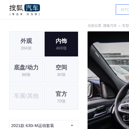
当前位置:
搜狐汽车
＞
车型
外观
内饰
284张
469张
底盘/动力
空间
88张
30张
官方
车展/其他
70张
2021款 630i M运动套装