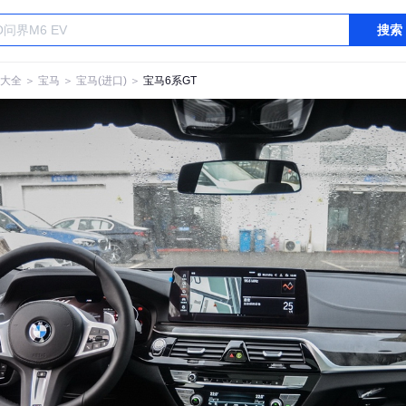
搜索
大全
＞
宝马
＞
宝马(进口)
＞
宝马6系GT