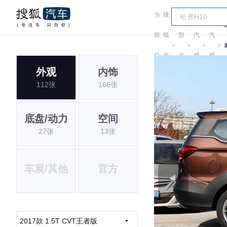
当
搜
车
北
北
前
狐
型
汽
汽
＞
＞
＞
＞
位
汽
大
威
威
外观
内饰
置:
车
全
旺
旺
112张
166张
底盘/动力
空间
27张
13张
车展/其他
官方
2017款 1.5T CVT王者版