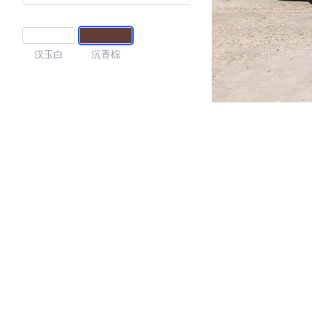
汉玉白
沉香棕