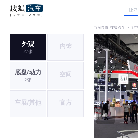
当前位置:
搜狐汽车
＞
车型
外观
内饰
27张
底盘/动力
空间
2张
车展/其他
官方