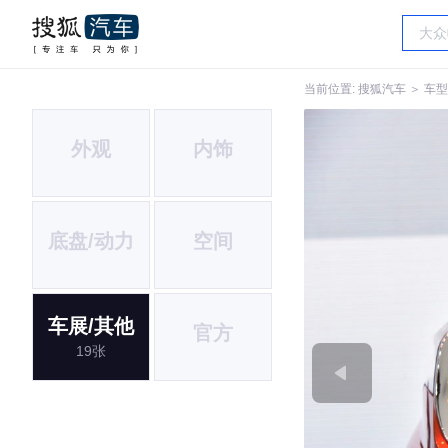
当前位置:
搜狐汽车
＞
车型
外观
内饰
底盘/动力
空间
车展/其他
官方
19张