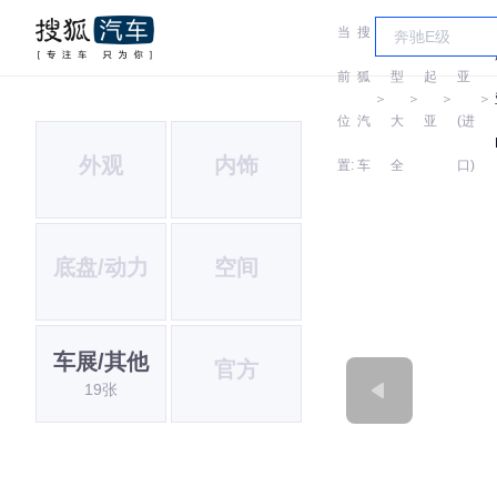
当
搜
车
起
前
狐
型
起
亚
＞
＞
＞
＞
位
汽
大
亚
(进
外观
内饰
置:
车
全
口)
底盘/动力
空间
车展/其他
官方
19张