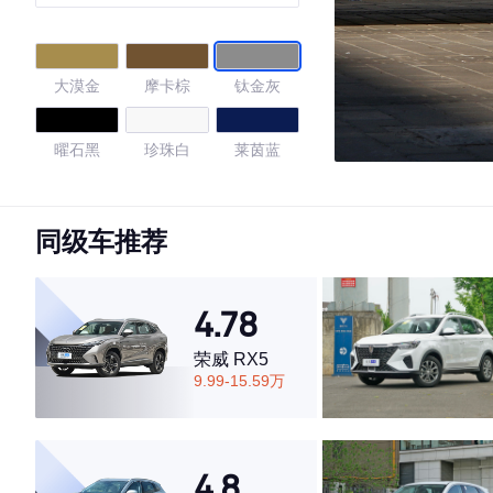
大漠金
摩卡棕
钛金灰
曜石黑
珍珠白
莱茵蓝
量子灰
石墨黑
同级车推荐
4.74
4.78
荣威 RX5
·外观表现一般，低于54%同级车
9.99-15.59万
·内饰表现较为优秀，优于77%同级车
·空间表现较为优秀，优于75%同级车
4.8