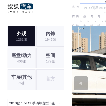
当
搜
车
前
狐
型
奇
奇
＞
＞
＞
＞
位
汽
大
瑞
瑞
外观
内饰
置:
车
全
1261张
1942张
底盘/动力
空间
406张
179张
车展/其他
官方
76张
2018款 1.5TCI 手动尊贵型 5座