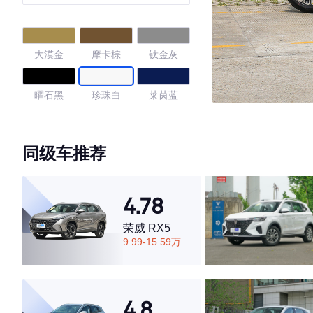
大漠金
摩卡棕
钛金灰
曜石黑
珍珠白
莱茵蓝
量子灰
石墨黑
同级车推荐
4.74
4.78
荣威 RX5
·外观表现一般，低于54%同级车
9.99-15.59万
·内饰表现较为优秀，优于77%同级车
·空间表现较为优秀，优于75%同级车
4.8