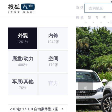
当
搜
车
前
狐
型
奇
奇
＞
＞
＞
＞
位
汽
大
瑞
瑞
外观
内饰
置:
车
全
1261张
1942张
底盘/动力
空间
406张
179张
车展/其他
官方
76张
2018款 1.5TCI 自动豪华型 7座