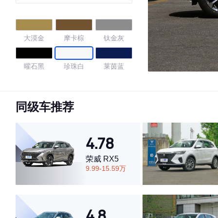
大漠金
摩卡棕
钛金灰
曜石黑
珍珠白
莱茵蓝
量子灰
石墨黑
同级车推荐
4.74
4.78
荣威 RX5
·外观表现一般，低于54%同级车
9.99-15.59万
·内饰表现较为优秀，优于77%同级车
·空间表现较为优秀，优于75%同级车
4.8