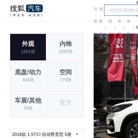
当
搜
车
前
狐
型
奇
奇
＞
＞
＞
＞
位
汽
大
瑞
瑞
外观
内饰
置:
车
全
1261张
1942张
底盘/动力
空间
406张
179张
车展/其他
官方
76张
2018款 1.5TCI 自动尊贵型 5座